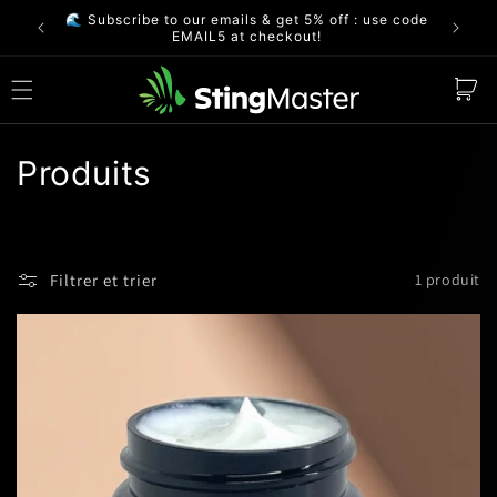
et
🌊 Subscribe to our emails & get 5% off : use code
passer
FREE S
EMAIL5 at checkout!
au
contenu
Panier
C
Produits
o
l
Filtrer et trier
1 produit
l
e
c
t
i