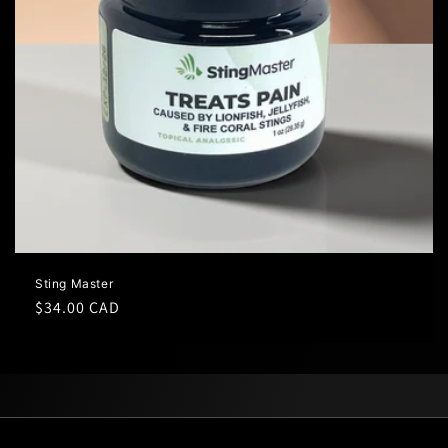
o
n
:
Sting Master
Prix
$34.00 CAD
habituel